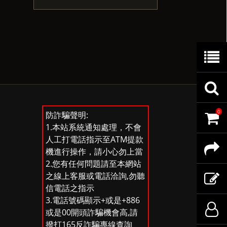
商
品
查
0
防詐騙聲明:
目
詢
購
1.本站系統通知處理，不會
人工打電話指示至ATM提款
錄
訂
物
分
機進行操作，請小心勿上當
2.您有任何問題請至本網站
之線上客服或電話洽詢,勿聽
單
車
享
查
信電話之指示
3.電話號碼顯示+或是+886
內
至
詢
商
登
或是00開頭詐騙機會高,請
撥打165反詐騙專線查詢