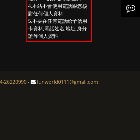
4.本站不會使用電話跟您核
品
容
Line
訂
入
對任何個人資料
5.不要在任何電話給予信用
搜
單
分
註
卡資料,電話姓名,地址,身分
證等個人資料
尋
享
冊
至
4-26220990
-
funworld0111@gmail.com
Facebo