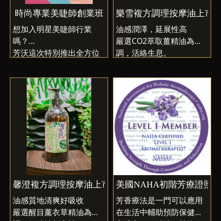
時尚專業美睫師創業班
樂雪複方調理按摩油上市
想加入明星美睫師行業
油感潤澤，延展性高
嗎？
嚴選CO2萃取薑精油為主
芳沃這次特別推出全方位
調，活絡生息。
的專業美睫課程，
舒適的教學環境搭配國際
師資
由淺入深、拆解美睫手
法，
套入快速公式，美睫就業
創業更Easy🌹
馨澄複方調理按摩油上市囉！
美國NAHA初階芳療證照
油感質地清爽好吸收
芳香療法是一門可以應用
嚴選醒目薰衣草精油為主
在生活中輔助預防保健的