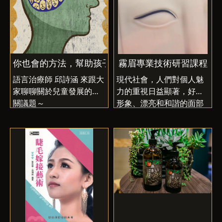
歡迎與我們近距離認識香
草植物，感受大自然所賜
與的植物小智慧～【6/6
台中場 芳香公益講座】
你也會的方法，幫助孩子學說話～
霧眉專業技術研習課程
語言治療師 邱詩涵 來跟大
現代社會，人們對個人魅
家聊聊關於兒童發展的相
力的重視日益顯著，好的
關議題～
形象、漂亮和和諧的面部
外觀將會為其大大加分，
【學歷】
在人們擇偶、決策、合作
中山醫學大學語言治療學
等行為都會產生重要影
系畢
響；五官面容中，眉毛佔
台中教育大學早期療育研
有重要地位，好的眉型更
究所畢
有助於運勢開展增加他人
吸引力，本課程從零基礎
開始學習，歡迎與我們一
起 眉開 眼笑！