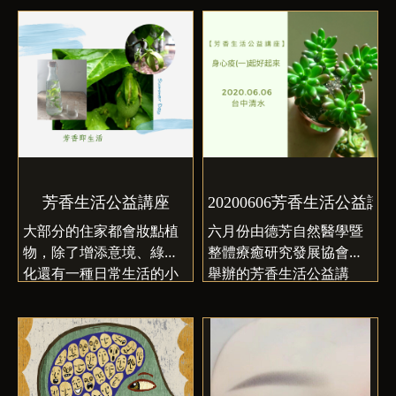
鬱，除了在旁感到不捨與
課程但還沒報名的朋友手
香療法的知識、實踐和專
陪伴，我們還能再為他/她
刀囉！
業知識，以維護健康和福
做些什麼？歡迎有需要的
祉。IFA透過提供監管、指
家庭提出申請，服務申請
導、建議和培訓來做到這
期間自113.06.01-
一點。目標是盡可能廣泛
113.12.31止
地教育大眾，以便他們可
以就自己的醫療保健做出
明智的決定。
芳香生活公益講座
20200606芳香生活公益講
大部分的住家都會妝點植
六月份由德芳自然醫學暨
物，除了增添意境、綠美
整體療癒研究發展協會所
化還有一種日常生活的小
舉辦的芳香生活公益講
卻幸，你的腳步很緊湊
座，地點就在鐵紅橋唷！
嗎？想要來點不一樣的體
驗嗎？第一次，芳香生活
公益講座即將在清水小鎮
跟大家分享哦～