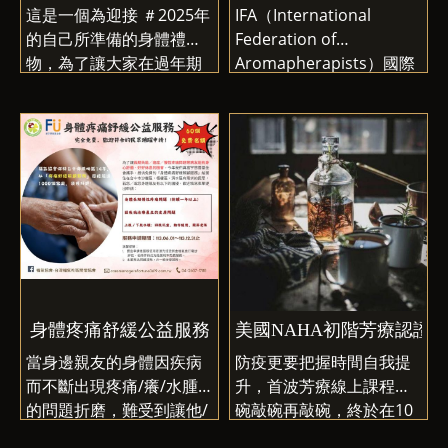
🍃 芳香撫觸——用溫柔的
這是一個為迎接 ＃2025年
IFA（International
雙手，帶來安全感與放鬆
的自己所準備的身體禮
Federation of
🍃 精油嗅吸——讓氣味直
物，為了讓大家在過年期
Aromapherapists）國際
達大腦，撫平焦慮，安定
間熬夜打麻將追劇嗑鹹酥
芳香治療師協會，是芳香
心神
雞配啤酒還能保有頭好壯
療法在英國的第一個也是
🍃 芳香元素應用——結合
壯的健康身體，特別邀請
最重要的管理機構，成立
芳療與實作，讓照護更有
芳療圈知名肢體工作者-芳
於1985 年。IFA 與世界各
層次
療職人Susan老師，結合
地的多個政府衛生委員會
這不只是學習一門專業，
中西式肢體療法帶領我們
合作，積極參與提高補充
更是一場自我探索的旅
一起做工，歡迎大家一起
和替代醫學 (CAM) 領域的
程。
來玩耍！
學術標準並影響政策。 IFA
在照護他人的同時，也學
率先在 NHS 中使用芳香療
會如何關照自己。
法，第一個總部設在皇家
共濟會醫院。IFA也是全球
身體疼痛舒緩公益服務
美國NAHA初階芳療認證
最大的芳療師權威機構，
當身邊親友的身體因疾病
防疫更要把握時間自我提
目前活躍於73個國家。IFA
而不斷出現疼痛/癢/水腫
升，首波芳療線上課程敲
的成立主要是為了保護公
的問題折磨，難受到讓他/
碗敲碗再敲碗，終於在10
眾。我們的目標是透過教
她睡不著、發脾氣甚至憂
月上線啦～喜愛芳香療法
育、教學和培訓來推進芳