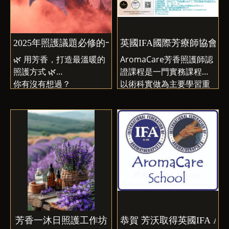
2025年照護議題必修的一門芳香認證課
英國IFA國際芳療師協會Ar
🌿 用芳香，打造最溫暖的
AromaCare芳香照護師認
照護方式 🌿
證課程是一門實務課程，
你有沒有想過？
以術科實做為主要學習重
當語言無法傳達情感時，
點，歡迎想要應用芳香元
氣味與觸碰，可以成為最
素於生活護理的專業與非
溫柔的溝通方式。
專業人士均可加入學習行
💛 IFA國際芳療師協會
列，本認證課程由英國IFA
AromaCare芳香照護師認
官方親自考核。芳沃於課
證課程 💛
程結束後均提供學員實習
讓你學習如何運用精油、
場域讓您可以落實應用。
植物油、純露，為無法接
受全身按摩的人，提供另
一種照護選擇——芳香撫
觸與精油嗅吸。
芳香一沐日照護工作坊
恭賀 芳沃取得英國IFA Aro