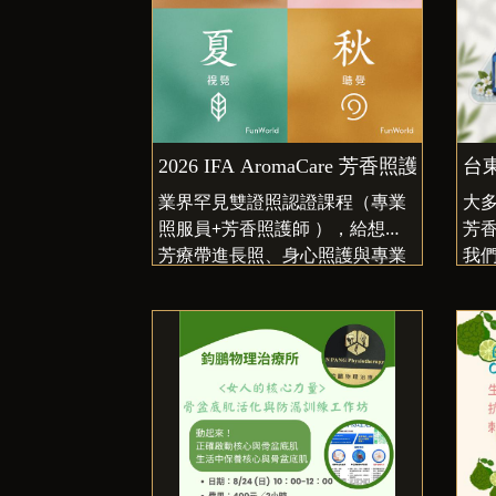
2026 IFA AromaCare 芳香照護師 
台
業界罕見雙證照認證課程（專業
大
照服員+芳香照護師 ），給想把
芳
芳療帶進長照、身心照護與專業
我
服務現場的你，一套從香氣到照
但
顧能力的雙軌訓練！這門課完成
經有
後，你會帶走什麼？
✔ 
| 證照 | IFA AromaCare 芳香照
安
護師 × 專業照服員雙認證 |
✔ 
| 能力 | 芳香三元素應用、照護
對
溝通、舒適照顧技巧 |
✔ 
| 場域 | 長照、居家照護、機
混
構、身心舒壓、自費服務|
✔ 