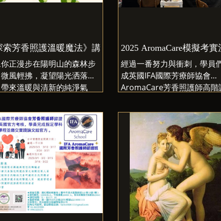
課
你可能會需要一個「有系統的
點」。報名連結：
ps://docs.google.com/form
探索芳香照護溫暖魔法》講座
2025 AromaCare模擬
/1TDkAycEge6-
像你正漫步在陽明山的森林步
經過一番努力與衝刺，學員
7UTMkKshoeSOFJ_XyZVMw
，微風輕拂，凝望陽光洒落樹
成英國IFA國際芳療師協會
Y2tGs/edit ↓
，帶來溫暖與清新的純淨氣
AromaCare芳香照護師高
…
課程的全人照護個案實做及
種輕鬆舒爽的感覺，你也可以
作業整理，終於來到模擬考
進生活！
刻！祝福大家都能順利完成
即將在6月27日舉辦一場
試，取得英國IFA國際芳療師
探索芳香照護溫暖魔法》講
的高階芳香照護師資格！
，邀請你一起來體驗芳香照護
植物魔法，讓森林般的清新氣
撫平你的疲憊，再度找回內心
平靜！