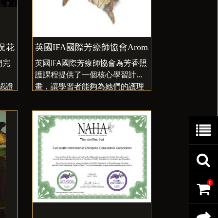
考實況花絮
英國IFA國際芳療師協會AromaCare芳香照護
們完
英國IFA國際芳療師協會為芳香照
護課程提供了一個核心學習計
階認證
畫，讓學習者能夠為她們的護理
指定
或照護增加新維度，並為無法接
這一
受脫衣按摩者也可以接收高品質
考
的服務，是非常實用的認證課，
商
協會
不侷限對病體的服務，更多是自
己與身邊家人親友們的受惠！此
課程屬於一門實踐的芳香學科+術
品
查
科，學員在學習過程也須完成IFA
指定作業與個案服務，經官方考
0
目
詢
購
核後始能取得證書！