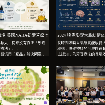
× 專業照服員雙認證
東場 美國NAHA初階芳療七月暑期認證班
2024 嗅覺影響大腦結構M
多數人，從來沒有真正「學過
長時間吸嗅香氣確實能改變
香療法」。
結構，嗅覺神經的可塑性遠
們習慣用「產品」解決問題，
去認知，為芳香療法的長期
芳療其實不是產品。如果你曾
提供強有力證據。
這些狀況 ↓
買過精油，但不知道怎麼用才
心
想幫家人放鬆，卻不確定方式
不對
對植物療癒有興趣，但資訊太
亂
想學一門專業，但不想只是興