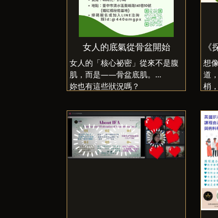
| 工具 | 可實際操作的芳香照護
趣
流程與安全判斷 |
那
| 職涯 | 從單純芳療學習，轉向
起
照護型專業服務定位 |
htt
女人的底氣從骨盆開始
《
s/d
女人的「核心祕密」從來不是腹
想
VGt
肌，而是——骨盆底肌。
道
xAE
妳也有這些狀況嗎？
梢
每次跳繩、跑步或笑太大聲…就
息…
「漏」？
這
帶
明明上完廁所，過沒幾分鐘又想
我們
尿？
《
產後腹部總是鬆垮垮、感覺下
座
墜？
的
怎麼運動都覺得越做越累、核心
息
無力？
的
妳不是不努力，而是「用錯了肌
肉」！讓專業物理治療師帶您一