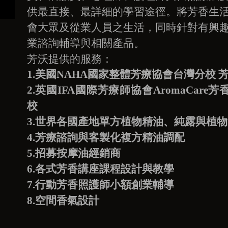
供最直接、最詳細的學習途徑。將芳香生
會大眾及從業人員之生活，同時針對有興
業諮詢輔導與相關產品。
芳沃提供的服務：
1.
美國NAHA國家整體芳療協會台灣分校 芳
2.英國IFA國際芳療師協會AromaCar
校
3.
世界各國產地單方植物精油、純露與植物
4.
芳療諮詢與客製化複方精油調配
5.
招募按摩油經銷商
6.各式
芳香講座課程設計與教學
7.
行動芳香照護師小額創業輔導
8.
空間香氣設計