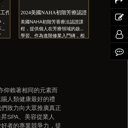
錄
訂
物
分
照護工作坊
2024美國NAHA初階芳療認證 實體課程 50小時
單
車
享
查
中，
美國NAHA初階芳香療法認證課
不了
程，提供個人在芳療領域的啟蒙
內
至
詢
商
登
了
學習、作為進階修業入門磚，相
生活
關系所學校也可選擇此課程當學
於開
分制或私人企業團體學習芳香療
品
容
Line
訂
入
宣洩
法的自我應用。
在臨
搜
單
分
註
喘息
尋
享
冊
亦仰賴著相同的元素而
恩賜人類健康最好的禮
至
我們致力向大眾推廣真正
提昇
SPA
、美容從業人
Facebo
愛好者的專業競爭力，提