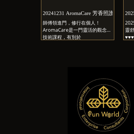
起重新認識自己的身體～報名連
結：
20241231 AromaCare 芳香照護師
20
https://forms.gle/wY9AiTLgmZ
師傅領進門，修行在個人！
20
Th8a69A
AromaCare是一門靈活的觀念與
靈舒
技術課程，有別於
♥♥
Aromatherapist的長時間學術科
並
訓練，學習芳香照護並非聚焦病
♥♥♥
體，除了小孩～老人的全人照
隨
護，更重要的是對自己的照
25
護！！你今天，關照自己了嗎？