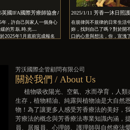
認證課程開班啦！
25英國IFA國際芳療師協會AromaCare芳香照護師認證課程
2025/1/11 芳香一沐日
25年，許自己與家人一個身心
在規律與不規律的日常生活
緩的芳.臥.時.光.
妳，找到自己了嗎？對於開
♥於2025年1月底前完成報名
口的心意與想法，你，宣洩
繳費即可享早鳥優惠價格唷
嗎？在規律與不規律的日常
中，妳，找到自己了嗎？對
課程贈送複方精油調理按摩油
不了口的心意與想法，你，
0ml（市價2000元）
了嗎？終日恓恓惶惶的你，
芳沃國際企管顧問有限公司
界點了嗎？給自己一個短暫
關於我們 / About Us
空間，拯救自己吧！！
植物吸收陽光、空氣、水而孕育，人類
生存，植物精油、純露與植物油是大自然
物！為了讓更多人感受芳香療法的美好，
芳療法的概念與芳香療法專業知識內涵，
員、居服員、心理師、護理師與自然療法