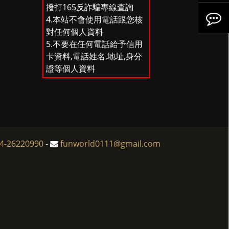
撥打165反詐騙專線查詢
品
容
Line
訂
入
4.本站不會使用電話跟您核
對任何個人資料
5.不要在任何電話給予信用
搜
單
分
註
卡資料,電話姓名,地址,身分
證等個人資料
尋
享
冊
至
Facebo
4-26220990
-
funworld0111@gmail.com