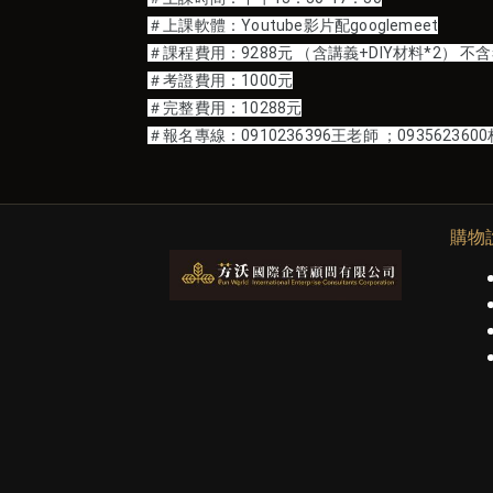
＃上課軟體：Youtube影片配googlemeet
＃課程費用：9288元 （含講義+DIY材料*2） 不
＃考證費用：1000元
＃完整費用：10288元
＃報名專線：0910236396王老師 ；093562360
購物