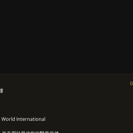
0
1樓
ld International