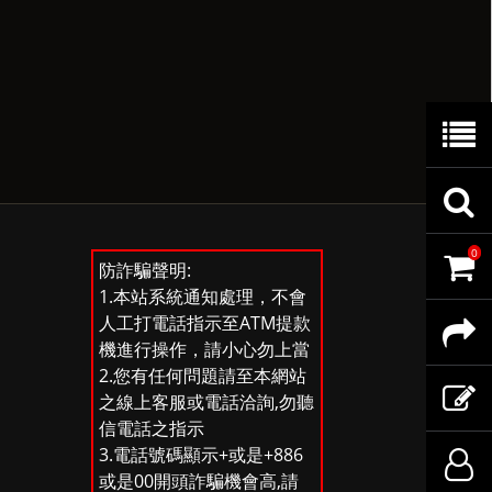
商
品
查
0
目
詢
購
防詐騙聲明:
1.本站系統通知處理，不會
人工打電話指示至ATM提款
錄
訂
物
分
機進行操作，請小心勿上當
2.您有任何問題請至本網站
單
車
享
查
之線上客服或電話洽詢,勿聽
信電話之指示
3.電話號碼顯示+或是+886
內
至
詢
商
登
或是00開頭詐騙機會高,請